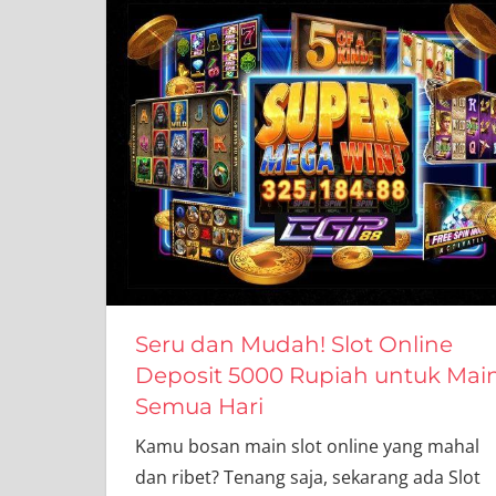
Seru dan Mudah! Slot Online
Deposit 5000 Rupiah untuk Mai
Semua Hari
Kamu bosan main slot online yang mahal
dan ribet? Tenang saja, sekarang ada Slot