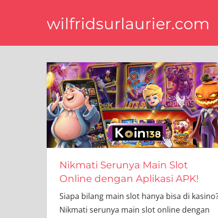
Skip
wilfridsurlaurier.com
to
content
wilfridsurlaurier.com
Nikmati Serunya Main Slot
Online dengan Aplikasi APK!
Siapa bilang main slot hanya bisa di kasino
Nikmati serunya main slot online dengan