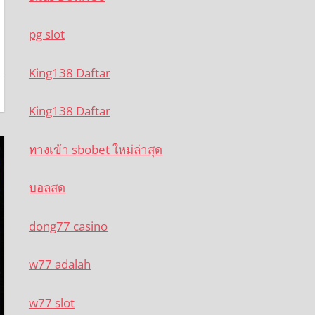
pg slot
King138 Daftar
King138 Daftar
ทางเข้า sbobet ใหม่ล่าสุด
บอลสด
dong77 casino
w77 adalah
w77 slot