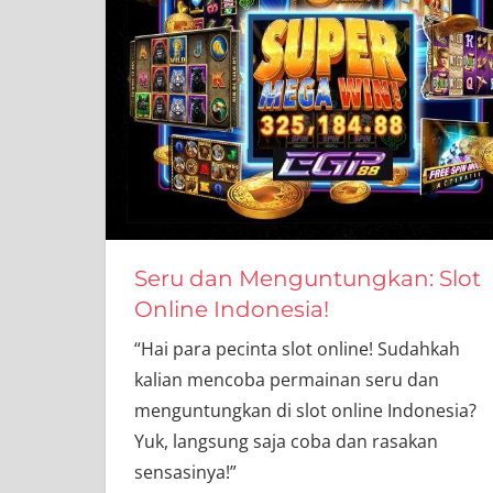
Seru dan Menguntungkan: Slot
Online Indonesia!
“Hai para pecinta slot online! Sudahkah
kalian mencoba permainan seru dan
menguntungkan di slot online Indonesia?
Yuk, langsung saja coba dan rasakan
sensasinya!”