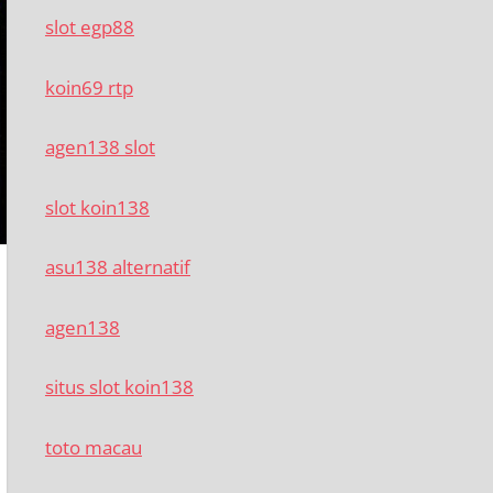
slot egp88
koin69 rtp
agen138 slot
slot koin138
asu138 alternatif
agen138
situs slot koin138
toto macau