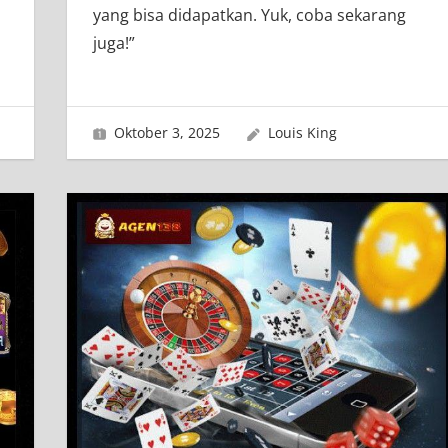
yang bisa didapatkan. Yuk, coba sekarang
juga!”
Oktober 3, 2025
Louis King