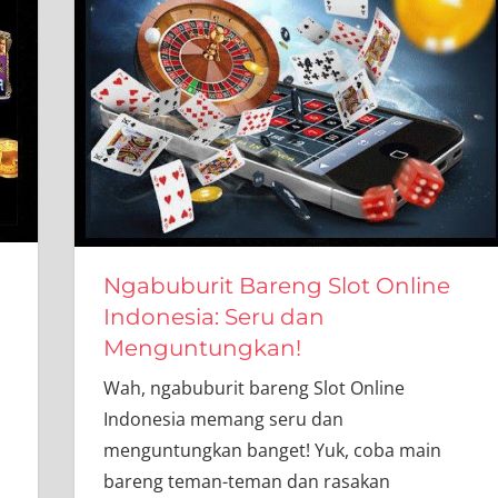
Ngabuburit Bareng Slot Online
Indonesia: Seru dan
Menguntungkan!
Wah, ngabuburit bareng Slot Online
Indonesia memang seru dan
menguntungkan banget! Yuk, coba main
bareng teman-teman dan rasakan