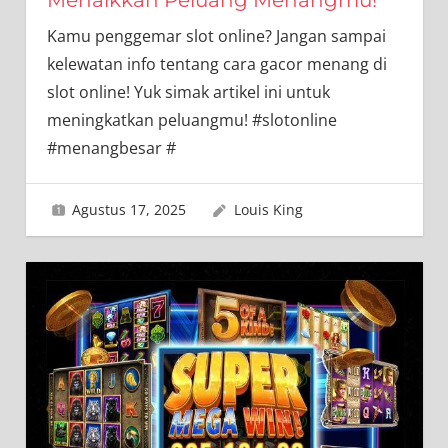
Menaikkan Peluang Menangmu!
Kamu penggemar slot online? Jangan sampai
kelewatan info tentang cara gacor menang di
slot online! Yuk simak artikel ini untuk
meningkatkan peluangmu! #slotonline
#menangbesar #
Agustus 17, 2025
Louis King