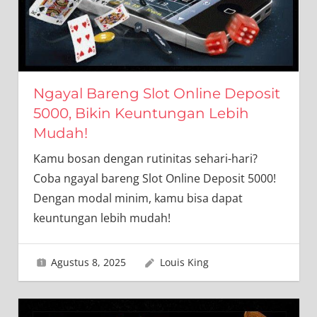
Ngayal Bareng Slot Online Deposit
5000, Bikin Keuntungan Lebih
Mudah!
Kamu bosan dengan rutinitas sehari-hari?
Coba ngayal bareng Slot Online Deposit 5000!
Dengan modal minim, kamu bisa dapat
keuntungan lebih mudah!
Agustus 8, 2025
Louis King