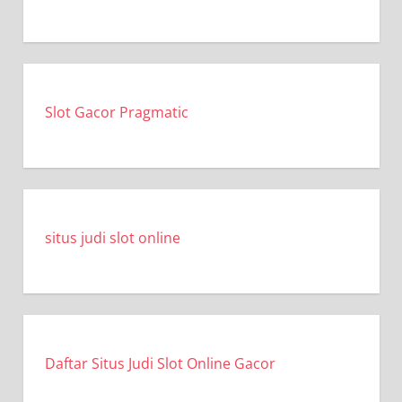
Slot Gacor Pragmatic
situs judi slot online
Daftar Situs Judi Slot Online Gacor