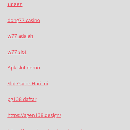
บอลสด
dong77 casino
w77 adalah
w77 slot
Apk slot demo
Slot Gacor Hari Ini
pg138 daftar
https://agen138.design/