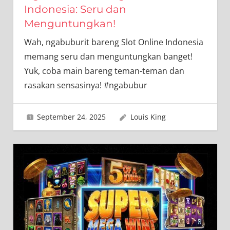
Indonesia: Seru dan
Menguntungkan!
Wah, ngabuburit bareng Slot Online Indonesia
memang seru dan menguntungkan banget!
Yuk, coba main bareng teman-teman dan
rasakan sensasinya! #ngabubur
September 24, 2025
Louis King