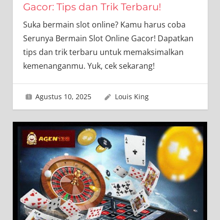
Gacor: Tips dan Trik Terbaru!
Suka bermain slot online? Kamu harus coba
Serunya Bermain Slot Online Gacor! Dapatkan
tips dan trik terbaru untuk memaksimalkan
kemenanganmu. Yuk, cek sekarang!
Agustus 10, 2025
Louis King