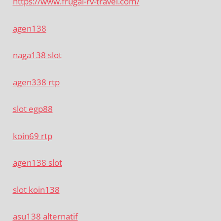
https://www.frugal-rv-travel.com/
agen138
naga138 slot
agen338 rtp
slot egp88
koin69 rtp
agen138 slot
slot koin138
asu138 alternatif