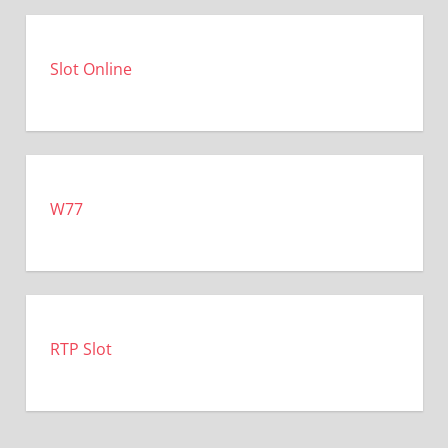
Slot Online
W77
RTP Slot