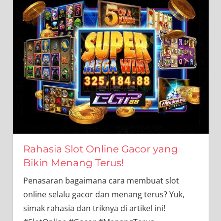
Rahasia Slot Online Gacor yang
Bikin Menang Terus!
Penasaran bagaimana cara membuat slot
online selalu gacor dan menang terus? Yuk,
simak rahasia dan triknya di artikel ini!