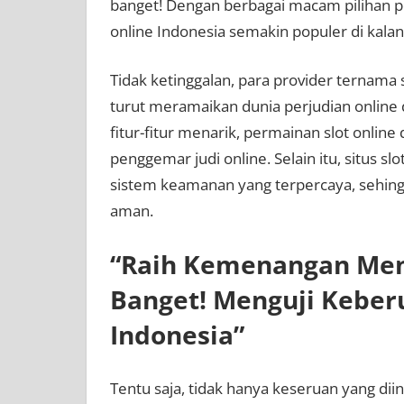
banget! Dengan berbagai macam pilihan pe
online Indonesia semakin populer di kala
Tidak ketinggalan, para provider ternama 
turut meramaikan dunia perjudian online d
fitur-fitur menarik, permainan slot online 
penggemar judi online. Selain itu, situs 
sistem keamanan yang terpercaya, sehin
aman.
“Raih Kemenangan Men
Banget! Menguji Keber
Indonesia”
Tentu saja, tidak hanya keseruan yang di