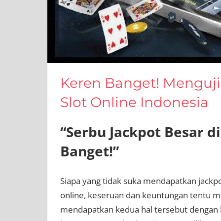
Keren Banget! Mengu
Slot Online Indonesia
“Serbu Jackpot Besar di
Banget!”
Siapa yang tidak suka mendapatkan jackpot
online, keseruan dan keuntungan tentu menj
mendapatkan kedua hal tersebut dengan be