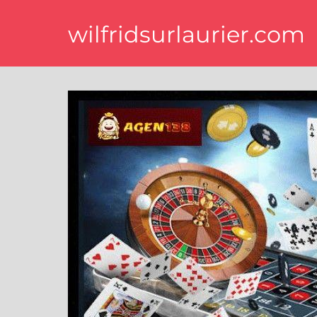
Skip
wilfridsurlaurier.com
to
content
wilfridsurlaurier.com