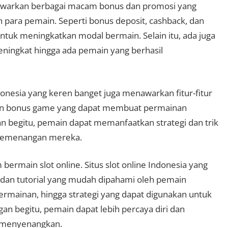
awarkan berbagai macam bonus dan promosi yang
ara pemain. Seperti bonus deposit, cashback, dan
ntuk meningkatkan modal bermain. Selain itu, ada juga
eningkat hingga ada pemain yang berhasil
ndonesia yang keren banget juga menawarkan fitur-fitur
 dan bonus game yang dapat membuat permainan
 begitu, pemain dapat memanfaatkan strategi dan trik
 kemenangan mereka.
 bermain slot online. Situs slot online Indonesia yang
dan tutorial yang mudah dipahami oleh pemain
permainan, hingga strategi yang dapat digunakan untuk
 begitu, pemain dapat lebih percaya diri dan
 menyenangkan.