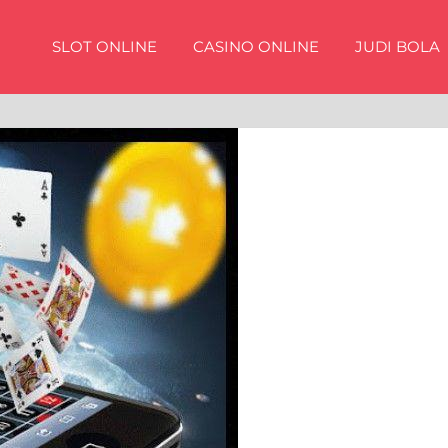
SLOT ONLINE
CASINO ONLINE
JUDI BOLA