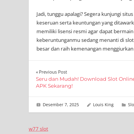
Jadi, tunggu apalagi? Segera kunjungi situ
keseruan serta keuntungan yang ditawarka
memiliki lisensi resmi agar dapat bermai
keberuntunganmu sedang menanti di slot 
besar dan raih kemenangan menggiurkan 
Navigasi
Previous Post
Seru dan Mudah! Download Slot Onlin
pos
APK Sekarang!
Desember 7, 2025
Louis King
Slo
w77 slot