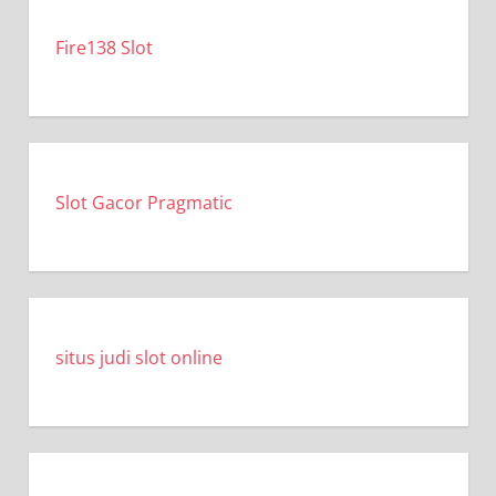
Fire138 Slot
Slot Gacor Pragmatic
situs judi slot online