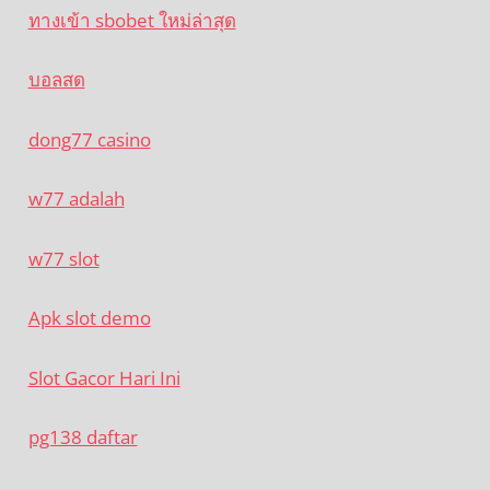
ทางเข้า sbobet ใหม่ล่าสุด
บอลสด
dong77 casino
w77 adalah
w77 slot
Apk slot demo
Slot Gacor Hari Ini
pg138 daftar