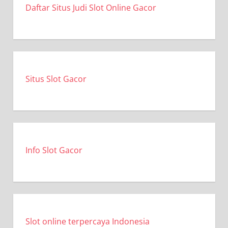
Daftar Situs Judi Slot Online Gacor
Situs Slot Gacor
Info Slot Gacor
Slot online terpercaya Indonesia