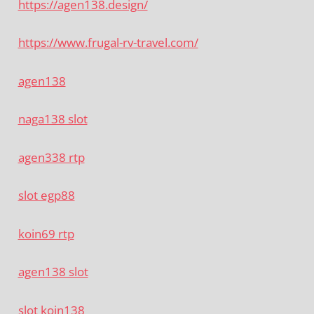
https://agen138.design/
https://www.frugal-rv-travel.com/
agen138
naga138 slot
agen338 rtp
slot egp88
koin69 rtp
agen138 slot
slot koin138