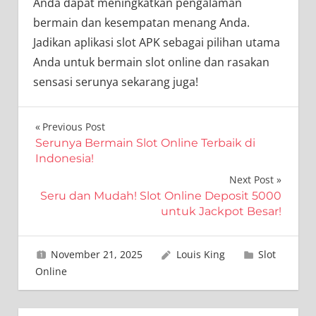
Anda dapat meningkatkan pengalaman
bermain dan kesempatan menang Anda.
Jadikan aplikasi slot APK sebagai pilihan utama
Anda untuk bermain slot online dan rasakan
sensasi serunya sekarang juga!
Navigasi
Previous Post
Serunya Bermain Slot Online Terbaik di
pos
Indonesia!
Next Post
Seru dan Mudah! Slot Online Deposit 5000
untuk Jackpot Besar!
November 21, 2025
Louis King
Slot
Online