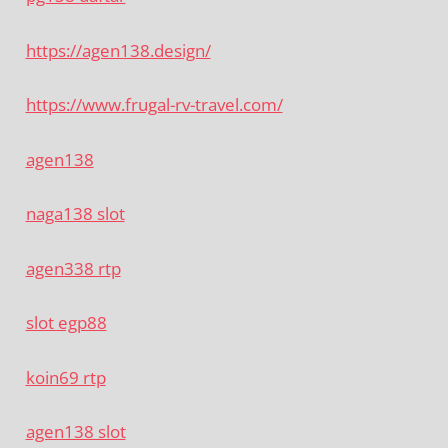
https://agen138.design/
https://www.frugal-rv-travel.com/
agen138
naga138 slot
agen338 rtp
slot egp88
koin69 rtp
agen138 slot