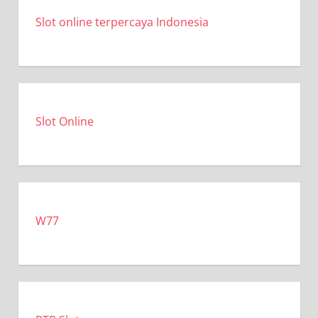
Slot online terpercaya Indonesia
Slot Online
W77