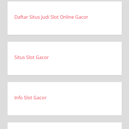
Daftar Situs Judi Slot Online Gacor
Situs Slot Gacor
Info Slot Gacor