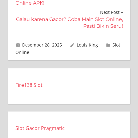
pos
Online APK!
Next Post
Galau karena Gacor? Coba Main Slot Online,
Pasti Bikin Seru!
Desember 28, 2025
Louis King
Slot
Online
Fire138 Slot
Slot Gacor Pragmatic