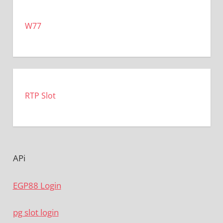
W77
RTP Slot
APi
EGP88 Login
pg slot login