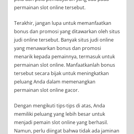
permainan slot online tersebut.
Terakhir, jangan lupa untuk memanfaatkan
bonus dan promosi yang ditawarkan oleh situs
judi online tersebut. Banyak situs judi online
yang menawarkan bonus dan promosi
menarik kepada pemainnya, termasuk untuk
permainan slot online. Manfaatkanlah bonus
tersebut secara bijak untuk meningkatkan
peluang Anda dalam memenangkan
permainan slot online gacor.
Dengan mengikuti tips-tips di atas, Anda
memiliki peluang yang lebih besar untuk
menjadi pemain slot online yang berhasil.
Namun, perlu diingat bahwa tidak ada jaminan