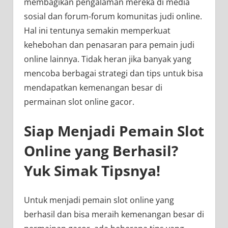
membagikan pengalaman mereka di media
sosial dan forum-forum komunitas judi online.
Hal ini tentunya semakin memperkuat
kehebohan dan penasaran para pemain judi
online lainnya. Tidak heran jika banyak yang
mencoba berbagai strategi dan tips untuk bisa
mendapatkan kemenangan besar di
permainan slot online gacor.
Siap Menjadi Pemain Slot
Online yang Berhasil?
Yuk Simak Tipsnya!
Untuk menjadi pemain slot online yang
berhasil dan bisa meraih kemenangan besar di