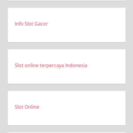
Info Slot Gacor
Slot online terpercaya Indonesia
Slot Online