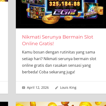
Nikmati Serunya Bermain Slot
Online Gratis!
Kamu bosan dengan rutinitas yang sama
setiap hari? Nikmati serunya bermain slot
online gratis dan rasakan sensasi yang
berbeda! Coba sekarang juga!
April 12, 2026
Louis King