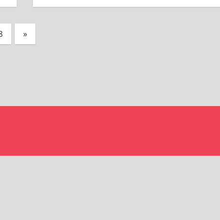
Next
8
»
Posts