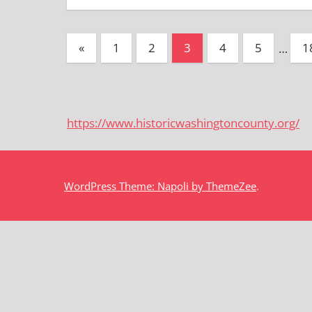
Paginasi
Previous
«
1
2
3
4
5
…
1
Posts
pos
https://www.historicwashingtoncounty.org/
WordPress Theme: Napoli by
ThemeZee
.