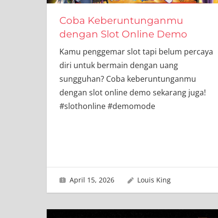
Coba Keberuntunganmu
dengan Slot Online Demo
Kamu penggemar slot tapi belum percaya
diri untuk bermain dengan uang
sungguhan? Coba keberuntunganmu
dengan slot online demo sekarang juga!
#slothonline #demomode
April 15, 2026
Louis King