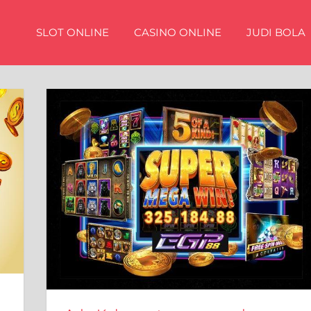
SLOT ONLINE
CASINO ONLINE
JUDI BOLA