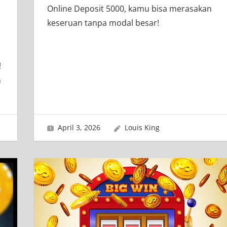
Online Deposit 5000, kamu bisa merasakan
keseruan tanpa modal besar!
!
n
April 3, 2026
Louis King