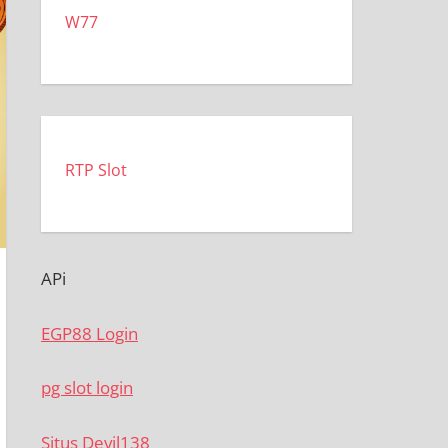
W77
RTP Slot
APi
EGP88 Login
pg slot login
Situs Devil138