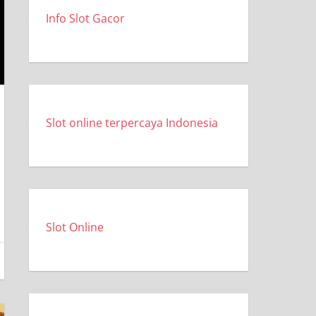
Info Slot Gacor
Slot online terpercaya Indonesia
Slot Online