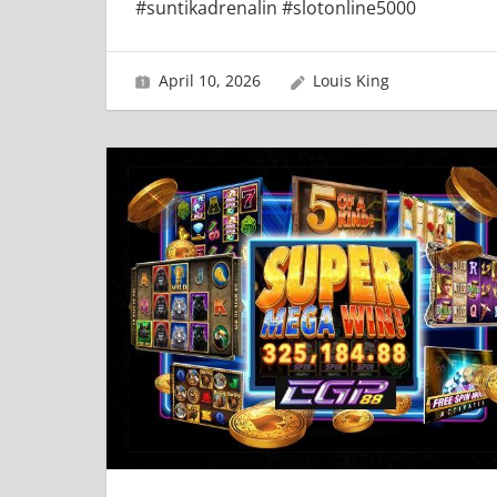
#suntikadrenalin #slotonline5000
April 10, 2026
Louis King