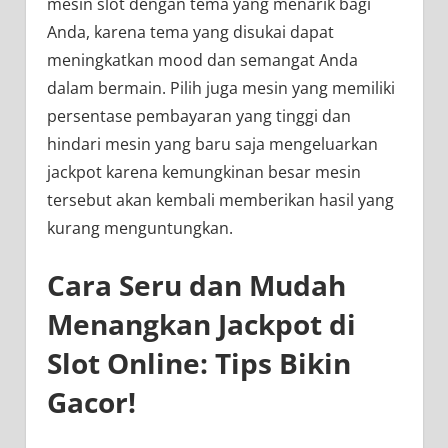
mesin slot dengan tema yang menarik bagi
Anda, karena tema yang disukai dapat
meningkatkan mood dan semangat Anda
dalam bermain. Pilih juga mesin yang memiliki
persentase pembayaran yang tinggi dan
hindari mesin yang baru saja mengeluarkan
jackpot karena kemungkinan besar mesin
tersebut akan kembali memberikan hasil yang
kurang menguntungkan.
Cara Seru dan Mudah
Menangkan Jackpot di
Slot Online: Tips Bikin
Gacor!