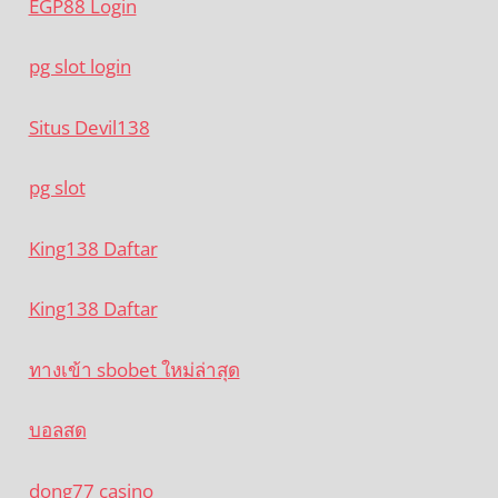
EGP88 Login
pg slot login
Situs Devil138
pg slot
King138 Daftar
King138 Daftar
ทางเข้า sbobet ใหม่ล่าสุด
บอลสด
dong77 casino