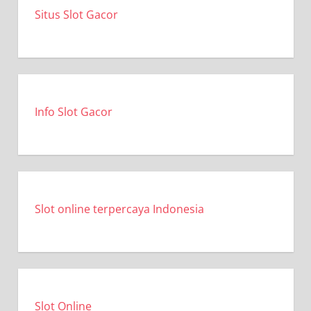
Situs Slot Gacor
Info Slot Gacor
Slot online terpercaya Indonesia
Slot Online