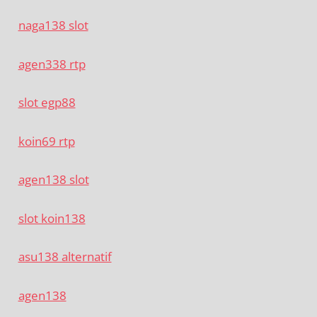
naga138 slot
agen338 rtp
slot egp88
koin69 rtp
agen138 slot
slot koin138
asu138 alternatif
agen138