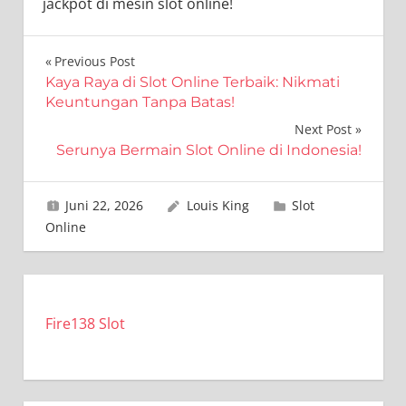
jackpot di mesin slot online!
Navigasi
Previous Post
Kaya Raya di Slot Online Terbaik: Nikmati
pos
Keuntungan Tanpa Batas!
Next Post
Serunya Bermain Slot Online di Indonesia!
Juni 22, 2026
Louis King
Slot
Online
Fire138 Slot