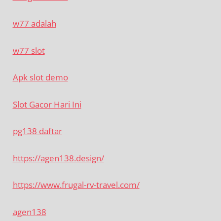
w77 adalah
w77 slot
Apk slot demo
Slot Gacor Hari Ini
pg138 daftar
https://agen138.design/
https://www.frugal-rv-travel.com/
agen138