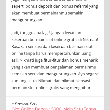
seperti bonus deposit dan bonus referral yang
akan membuat permainanmu semakin
menguntungkan.
Jadi, tunggu apa lagi? Jangan lewatkan
keseruan bermain slot online gratis di Nikmati!
Rasakan sensasi dan keseruan bermain slot
online tanpa harus mempertaruhkan uang
asli. Nikmati juga fitur-fitur dan bonus menarik
yang akan membuat pengalaman bermainmu
semakin seru dan menguntungkan. Ayo segera
kunjungi situs Nikmati dan nikmati sensasi
bermain slot online gratis yang menghibur!
Navigasi
Previous Post
Slot Online Deposit 5000: Main Seru Tanpa