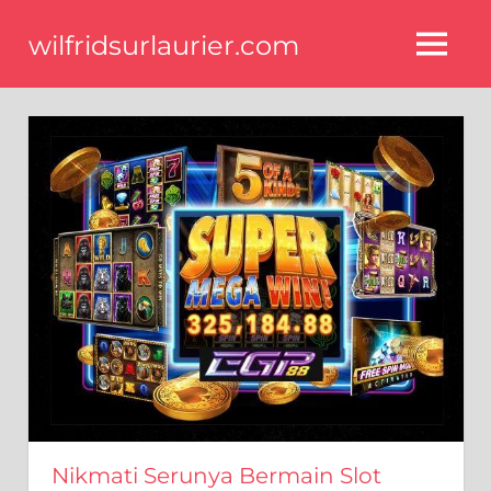
Skip
wilfridsurlaurier.com
to
MENU
content
wilfridsurlaurier.com
Nikmati Serunya Bermain Slot