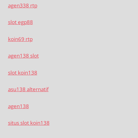
agen338 rtp
slot egp88
koin69 rtp
agen138 slot
slot koin138
asu138 alternatif
agen138
situs slot koin138