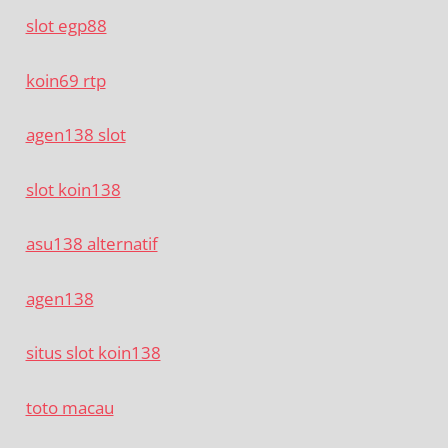
slot egp88
koin69 rtp
agen138 slot
slot koin138
asu138 alternatif
agen138
situs slot koin138
toto macau