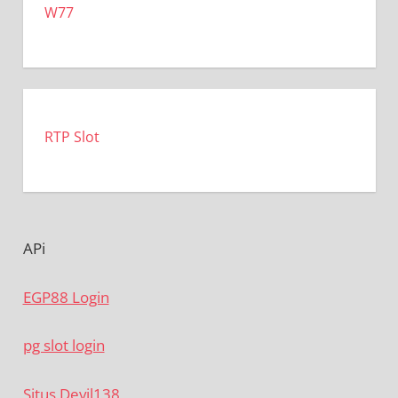
W77
RTP Slot
APi
EGP88 Login
pg slot login
Situs Devil138