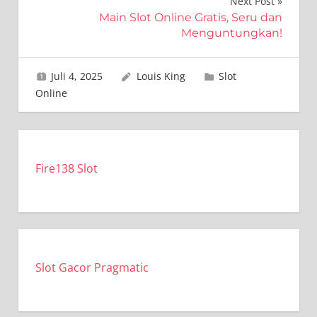
Next Post
Main Slot Online Gratis, Seru dan
Menguntungkan!
Juli 4, 2025
Louis King
Slot
Online
Fire138 Slot
Slot Gacor Pragmatic