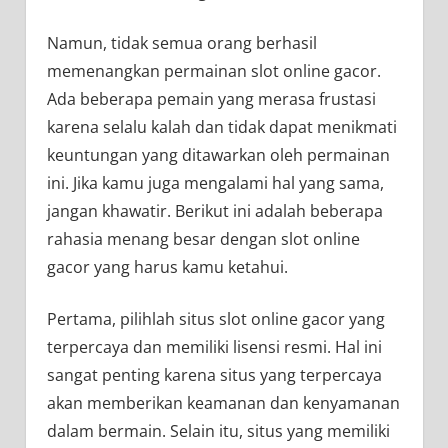
Namun, tidak semua orang berhasil
memenangkan permainan slot online gacor.
Ada beberapa pemain yang merasa frustasi
karena selalu kalah dan tidak dapat menikmati
keuntungan yang ditawarkan oleh permainan
ini. Jika kamu juga mengalami hal yang sama,
jangan khawatir. Berikut ini adalah beberapa
rahasia menang besar dengan slot online
gacor yang harus kamu ketahui.
Pertama, pilihlah situs slot online gacor yang
terpercaya dan memiliki lisensi resmi. Hal ini
sangat penting karena situs yang terpercaya
akan memberikan keamanan dan kenyamanan
dalam bermain. Selain itu, situs yang memiliki