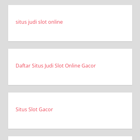
situs judi slot online
Daftar Situs Judi Slot Online Gacor
Situs Slot Gacor