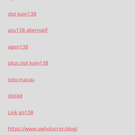
slot koin138
asu138 alternatif
agen138
situs slot koin138
toto macau
slot4d
Link go138
https://www.swholocron.blog/