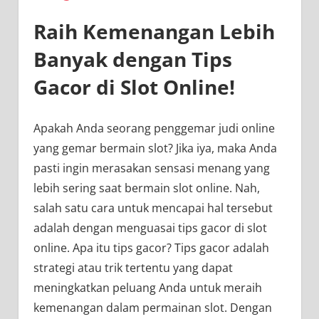
Raih Kemenangan Lebih
Banyak dengan Tips
Gacor di Slot Online!
Apakah Anda seorang penggemar judi online
yang gemar bermain slot? Jika iya, maka Anda
pasti ingin merasakan sensasi menang yang
lebih sering saat bermain slot online. Nah,
salah satu cara untuk mencapai hal tersebut
adalah dengan menguasai tips gacor di slot
online. Apa itu tips gacor? Tips gacor adalah
strategi atau trik tertentu yang dapat
meningkatkan peluang Anda untuk meraih
kemenangan dalam permainan slot. Dengan