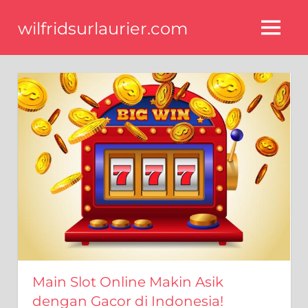
Skip
wilfridsurlaurier.com
to
MENU
content
wilfridsurlaurier.com
Main Slot Online Makin Asik
dengan Gacor di Indonesia!