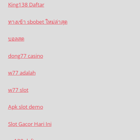
King138 Daftar
ทางเข้า sbobet ใหม่ล่าสุด
บอลสด
dong77 casino
w77 adalah
w77 slot
Apk slot demo
Slot Gacor Hari Ini