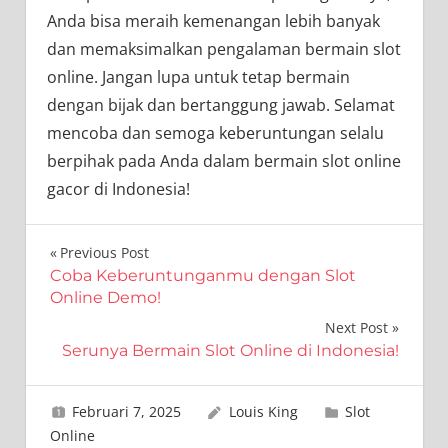
Anda bisa meraih kemenangan lebih banyak
dan memaksimalkan pengalaman bermain slot
online. Jangan lupa untuk tetap bermain
dengan bijak dan bertanggung jawab. Selamat
mencoba dan semoga keberuntungan selalu
berpihak pada Anda dalam bermain slot online
gacor di Indonesia!
Navigasi
Previous Post
Coba Keberuntunganmu dengan Slot
pos
Online Demo!
Next Post
Serunya Bermain Slot Online di Indonesia!
Februari 7, 2025
Louis King
Slot
Online