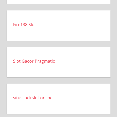
Fire138 Slot
Slot Gacor Pragmatic
situs judi slot online