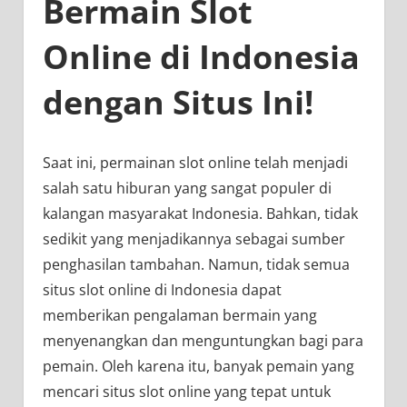
Bermain Slot
Online di Indonesia
dengan Situs Ini!
Saat ini, permainan slot online telah menjadi
salah satu hiburan yang sangat populer di
kalangan masyarakat Indonesia. Bahkan, tidak
sedikit yang menjadikannya sebagai sumber
penghasilan tambahan. Namun, tidak semua
situs slot online di Indonesia dapat
memberikan pengalaman bermain yang
menyenangkan dan menguntungkan bagi para
pemain. Oleh karena itu, banyak pemain yang
mencari situs slot online yang tepat untuk