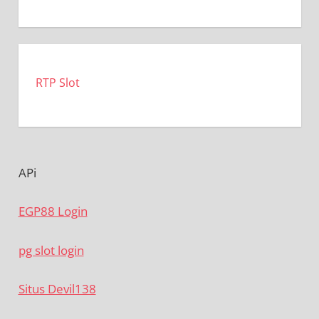
RTP Slot
APi
EGP88 Login
pg slot login
Situs Devil138