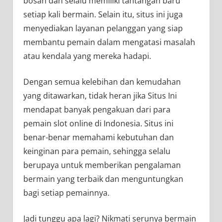
bosan dan selalu memiliki tantangan baru
setiap kali bermain. Selain itu, situs ini juga
menyediakan layanan pelanggan yang siap
membantu pemain dalam mengatasi masalah
atau kendala yang mereka hadapi.
Dengan semua kelebihan dan kemudahan
yang ditawarkan, tidak heran jika Situs Ini
mendapat banyak pengakuan dari para
pemain slot online di Indonesia. Situs ini
benar-benar memahami kebutuhan dan
keinginan para pemain, sehingga selalu
berupaya untuk memberikan pengalaman
bermain yang terbaik dan menguntungkan
bagi setiap pemainnya.
Jadi tunggu apa lagi? Nikmati serunya bermain