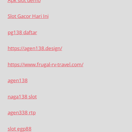
Apk slot demo
Slot Gacor Hari Ini
pg138 daftar
https://agen138.design/
https://www.frugal-rv-travel.com/
agen138
naga138 slot
agen338 rtp
slot egp88