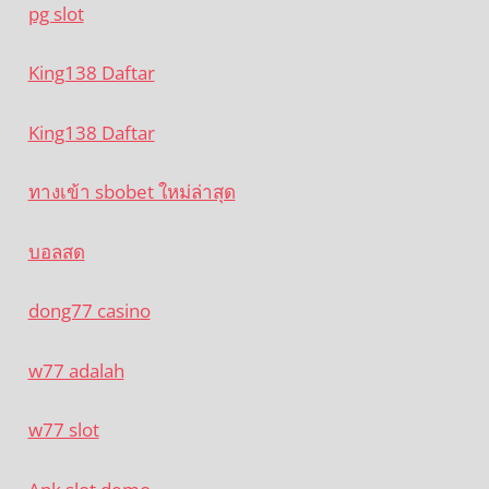
pg slot
King138 Daftar
King138 Daftar
ทางเข้า sbobet ใหม่ล่าสุด
บอลสด
dong77 casino
w77 adalah
w77 slot