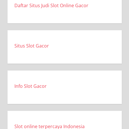
Daftar Situs Judi Slot Online Gacor
Situs Slot Gacor
Info Slot Gacor
Slot online terpercaya Indonesia