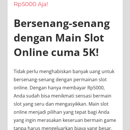
Rp5000 Aja!
Bersenang-senang
dengan Main Slot
Online cuma 5K!
Tidak perlu menghabiskan banyak uang untuk
bersenang-senang dengan permainan slot
online. Dengan hanya membayar Rp5000,
Anda sudah bisa menikmati sensasi bermain
slot yang seru dan mengasyikkan. Main slot
online menjadi pilihan yang tepat bagi Anda
yang ingin merasakan keseruan bermain game
tanpa harus mengeluarkan biaya yang besar.