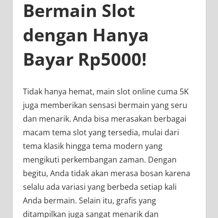
Bermain Slot
dengan Hanya
Bayar Rp5000!
Tidak hanya hemat, main slot online cuma 5K
juga memberikan sensasi bermain yang seru
dan menarik. Anda bisa merasakan berbagai
macam tema slot yang tersedia, mulai dari
tema klasik hingga tema modern yang
mengikuti perkembangan zaman. Dengan
begitu, Anda tidak akan merasa bosan karena
selalu ada variasi yang berbeda setiap kali
Anda bermain. Selain itu, grafis yang
ditampilkan juga sangat menarik dan