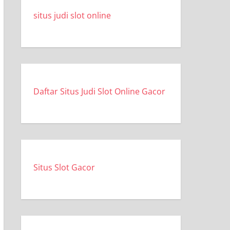
situs judi slot online
Daftar Situs Judi Slot Online Gacor
Situs Slot Gacor