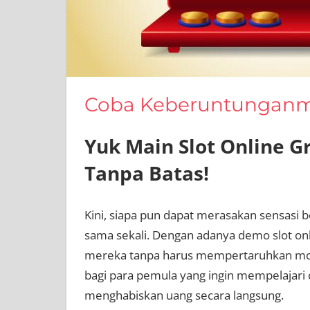
Coba Keberuntunganm
Yuk Main Slot Online G
Tanpa Batas!
Kini, siapa pun dapat merasakan sensasi 
sama sekali. Dengan adanya demo slot o
mereka tanpa harus mempertaruhkan mod
bagi para pemula yang ingin mempelajari 
menghabiskan uang secara langsung.