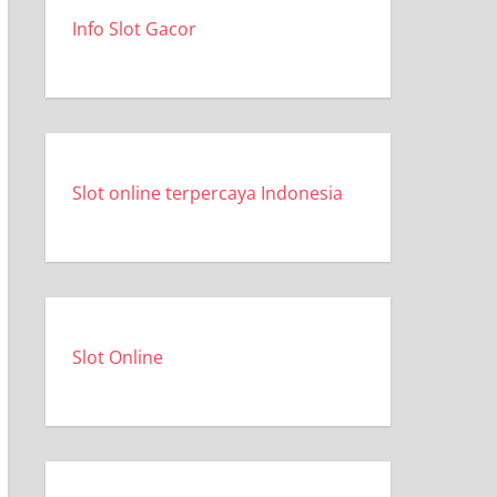
Info Slot Gacor
Slot online terpercaya Indonesia
Slot Online