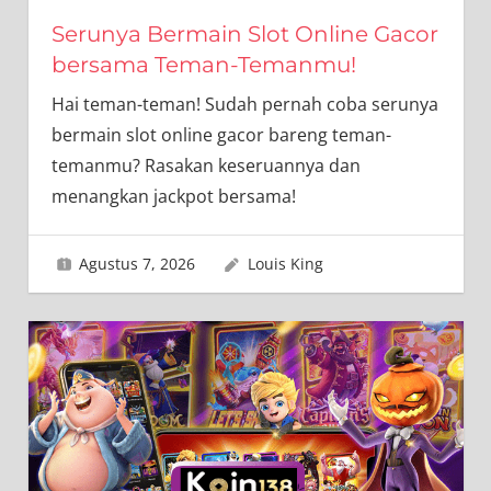
Serunya Bermain Slot Online Gacor
bersama Teman-Temanmu!
Hai teman-teman! Sudah pernah coba serunya
bermain slot online gacor bareng teman-
temanmu? Rasakan keseruannya dan
menangkan jackpot bersama!
Agustus 7, 2026
Louis King