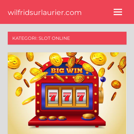
Skip
wilfridsurlaurier.com
to
MENU
content
wilfridsurlaurier.com
KATEGORI:
SLOT ONLINE