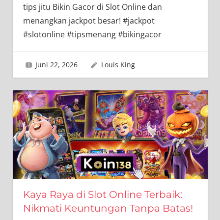
tips jitu Bikin Gacor di Slot Online dan
menangkan jackpot besar! #jackpot
#slotonline #tipsmenang #bikingacor
Juni 22, 2026
Louis King
Kaya Raya di Slot Online Terbaik:
Nikmati Keuntungan Tanpa Batas!