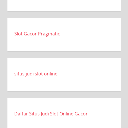
Slot Gacor Pragmatic
situs judi slot online
Daftar Situs Judi Slot Online Gacor