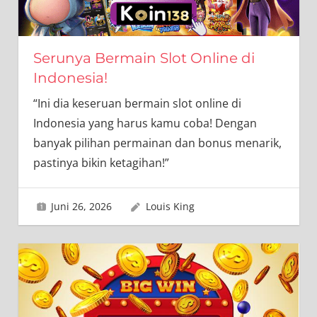
Serunya Bermain Slot Online di
Indonesia!
“Ini dia keseruan bermain slot online di
Indonesia yang harus kamu coba! Dengan
banyak pilihan permainan dan bonus menarik,
pastinya bikin ketagihan!”
Juni 26, 2026
Louis King