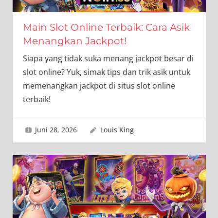
Main Slot Online Terbaik: Cara Asik
Menangkan Jackpot!
Siapa yang tidak suka menang jackpot besar di
slot online? Yuk, simak tips dan trik asik untuk
memenangkan jackpot di situs slot online
terbaik!
Juni 28, 2026
Louis King