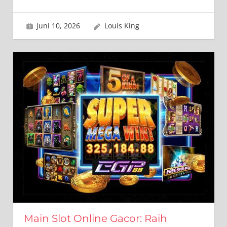
Juni 10, 2026
Louis King
Main Slot Online Gacor: Raih