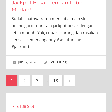
Jackpot Besar dengan Lebih
Mudah!
Sudah saatnya kamu mencoba main slot
online gacor dan raih jackpot besar dengan
lebih mudah! Yuk, coba sekarang dan rasakan
sensasi kemenangannya! #slotonline
#jackpotbes
Juni 7, 2026
Louis King
Paginasi
Next
1
2
3
…
18
»
Posts
pos
Fire138 Slot