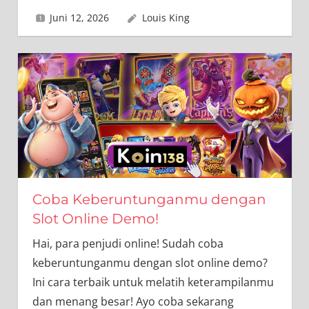
Juni 12, 2026
Louis King
Coba Keberuntunganmu dengan
Slot Online Demo!
Hai, para penjudi online! Sudah coba
keberuntunganmu dengan slot online demo?
Ini cara terbaik untuk melatih keterampilanmu
dan menang besar! Ayo coba sekarang