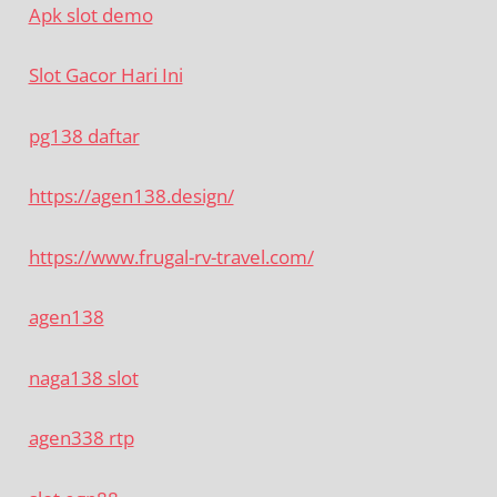
Apk slot demo
Slot Gacor Hari Ini
pg138 daftar
https://agen138.design/
https://www.frugal-rv-travel.com/
agen138
naga138 slot
agen338 rtp