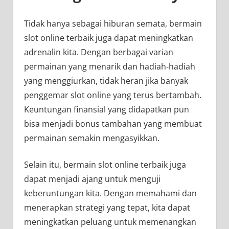
Tidak hanya sebagai hiburan semata, bermain
slot online terbaik juga dapat meningkatkan
adrenalin kita. Dengan berbagai varian
permainan yang menarik dan hadiah-hadiah
yang menggiurkan, tidak heran jika banyak
penggemar slot online yang terus bertambah.
Keuntungan finansial yang didapatkan pun
bisa menjadi bonus tambahan yang membuat
permainan semakin mengasyikkan.
Selain itu, bermain slot online terbaik juga
dapat menjadi ajang untuk menguji
keberuntungan kita. Dengan memahami dan
menerapkan strategi yang tepat, kita dapat
meningkatkan peluang untuk memenangkan