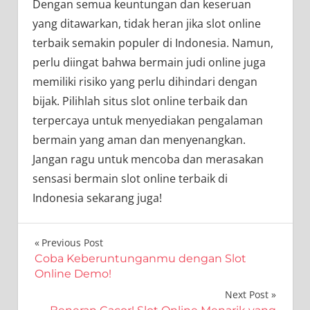
Dengan semua keuntungan dan keseruan
yang ditawarkan, tidak heran jika slot online
terbaik semakin populer di Indonesia. Namun,
perlu diingat bahwa bermain judi online juga
memiliki risiko yang perlu dihindari dengan
bijak. Pilihlah situs slot online terbaik dan
terpercaya untuk menyediakan pengalaman
bermain yang aman dan menyenangkan.
Jangan ragu untuk mencoba dan merasakan
sensasi bermain slot online terbaik di
Indonesia sekarang juga!
Navigasi
Previous Post
Coba Keberuntunganmu dengan Slot
pos
Online Demo!
Next Post