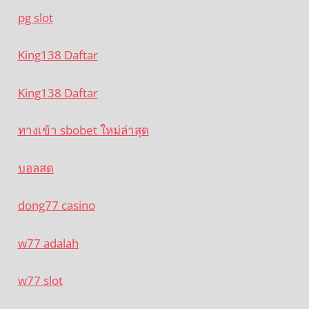
pg slot
King138 Daftar
King138 Daftar
ทางเข้า sbobet ใหม่ล่าสุด
บอลสด
dong77 casino
w77 adalah
w77 slot