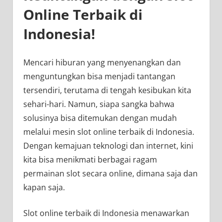
Online Terbaik di
Indonesia!
Mencari hiburan yang menyenangkan dan
menguntungkan bisa menjadi tantangan
tersendiri, terutama di tengah kesibukan kita
sehari-hari. Namun, siapa sangka bahwa
solusinya bisa ditemukan dengan mudah
melalui mesin slot online terbaik di Indonesia.
Dengan kemajuan teknologi dan internet, kini
kita bisa menikmati berbagai ragam
permainan slot secara online, dimana saja dan
kapan saja.
Slot online terbaik di Indonesia menawarkan