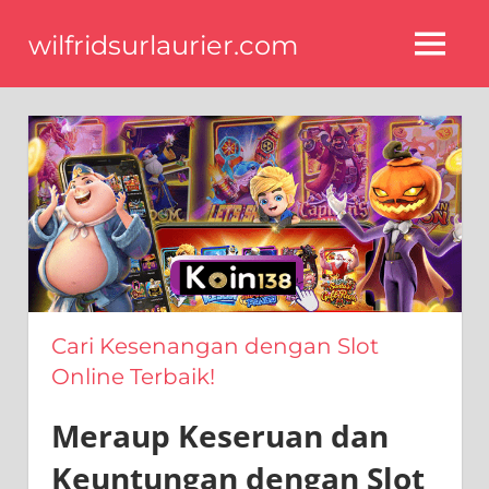
Skip
wilfridsurlaurier.com
to
MENU
content
wilfridsurlaurier.com
Cari Kesenangan dengan Slot
Online Terbaik!
Meraup Keseruan dan
Keuntungan dengan Slot