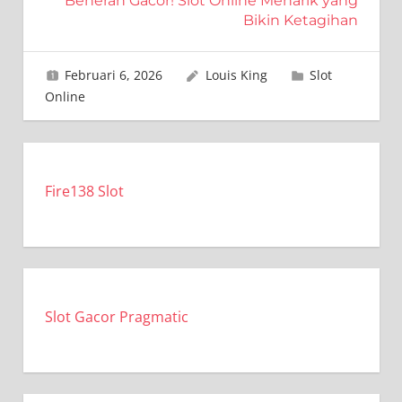
Beneran Gacor! Slot Online Menarik yang
Bikin Ketagihan
Februari 6, 2026
Louis King
Slot
Online
Fire138 Slot
Slot Gacor Pragmatic