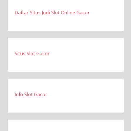
Daftar Situs Judi Slot Online Gacor
Situs Slot Gacor
Info Slot Gacor