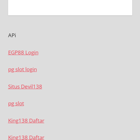
APi
EGP88 Login
pg slot login
Situs Devil138
pg slot
King138 Daftar
King138 Daftar