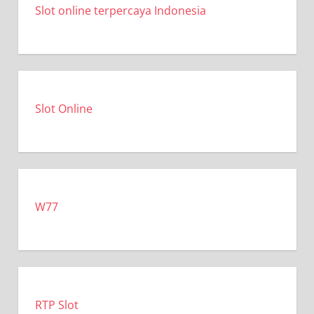
Slot online terpercaya Indonesia
Slot Online
W77
RTP Slot