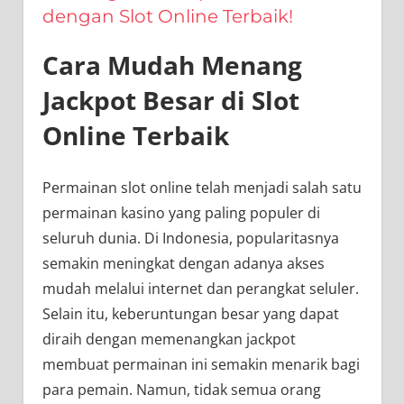
dengan Slot Online Terbaik!
Cara Mudah Menang
Jackpot Besar di Slot
Online Terbaik
Permainan slot online telah menjadi salah satu
permainan kasino yang paling populer di
seluruh dunia. Di Indonesia, popularitasnya
semakin meningkat dengan adanya akses
mudah melalui internet dan perangkat seluler.
Selain itu, keberuntungan besar yang dapat
diraih dengan memenangkan jackpot
membuat permainan ini semakin menarik bagi
para pemain. Namun, tidak semua orang