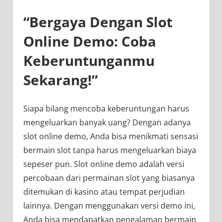
“Bergaya Dengan Slot
Online Demo: Coba
Keberuntunganmu
Sekarang!”
Siapa bilang mencoba keberuntungan harus
mengeluarkan banyak uang? Dengan adanya
slot online demo, Anda bisa menikmati sensasi
bermain slot tanpa harus mengeluarkan biaya
sepeser pun. Slot online demo adalah versi
percobaan dari permainan slot yang biasanya
ditemukan di kasino atau tempat perjudian
lainnya. Dengan menggunakan versi demo ini,
Anda bisa mendapatkan pengalaman bermain