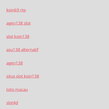
koin69 rtp
agen138 slot
slot koin138
asu138 alternatif
agen138
situs slot koin138
toto macau
slot4d