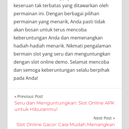
keseruan tak terbatas yang ditawarkan oleh
permainan ini. Dengan berbagai pilihan
permainan yang menarik, Anda pasti tidak
akan bosan untuk terus mencoba
keberuntungan Anda dan memenangkan
hadiah-hadiah menarik. Nikmati pengalaman
bermain slot yang seru dan menguntungkan
dengan slot online demo. Selamat mencoba
dan semoga keberuntungan selalu berpihak
pada Anda!
Navigasi
Previous Post
Seru dan Menguntungkan: Slot Online APK
pos
untuk Hiburanmu!
Next Post
Slot Online Gacor: Cara Mudah Menangkan