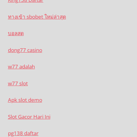
ทางเข้า sbobet ใหม่ล่าสุด
บอลสด
dong77 casino
w77 adalah
w77 slot
Apk slot demo
Slot Gacor Hari Ini
pg138 daftar