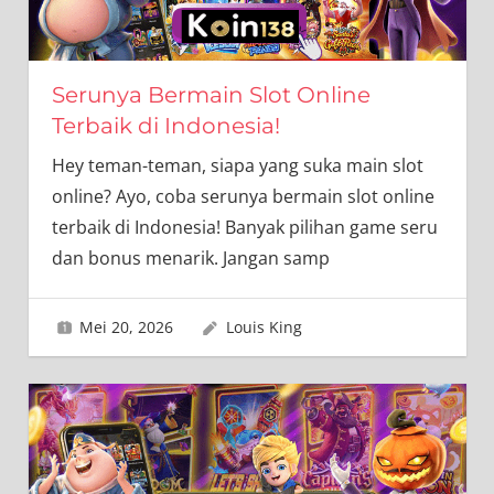
Serunya Bermain Slot Online
Terbaik di Indonesia!
Hey teman-teman, siapa yang suka main slot
online? Ayo, coba serunya bermain slot online
terbaik di Indonesia! Banyak pilihan game seru
dan bonus menarik. Jangan samp
Mei 20, 2026
Louis King