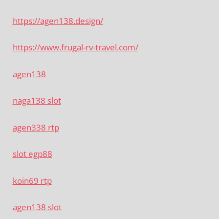
https://agen138.design/
https://www.frugal-rv-travel.com/
agen138
naga138 slot
agen338 rtp
slot egp88
koin69 rtp
agen138 slot