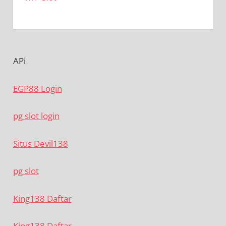
APi
EGP88 Login
pg slot login
Situs Devil138
pg slot
King138 Daftar
King138 Daftar