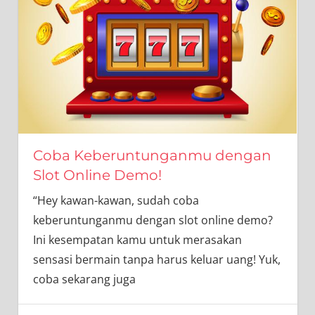
Coba Keberuntunganmu dengan
Slot Online Demo!
“Hey kawan-kawan, sudah coba
keberuntunganmu dengan slot online demo?
Ini kesempatan kamu untuk merasakan
sensasi bermain tanpa harus keluar uang! Yuk,
coba sekarang juga