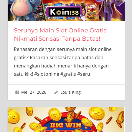
Serunya Main Slot Online Gratis:
Nikmati Sensasi Tanpa Batas!
Penasaran dengan serunya main slot online
gratis? Rasakan sensasi tanpa batas dan
menangkan hadiah menarik hanya dengan
satu klik! #slotonline #gratis #seru
Mei 27, 2026
Louis King