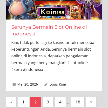
Serunya Bermain Slot Online di
Indonesia!
Kini, tidak perlu lagi ke kasino untuk mencoba
keberuntungan Anda. Serunya bermain slot
online di Indonesia, dapatkan pengalaman
bermain yang menyenangkan! #slotonline
#seru #Indonesia
Mei 20, 2026
Louis King
Paginasi
Previous
Next
«
1
2
3
4
…
18
»