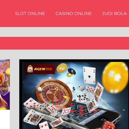
SLOT ONLINE
CASINO ONLINE
JUDI BOLA