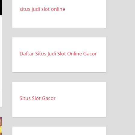
situs judi slot online
Daftar Situs Judi Slot Online Gacor
Situs Slot Gacor