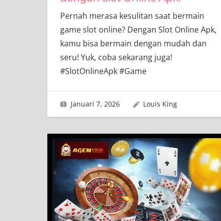
Pernah merasa kesulitan saat bermain
game slot online? Dengan Slot Online Apk,
kamu bisa bermain dengan mudah dan
seru! Yuk, coba sekarang juga!
#SlotOnlineApk #Game
Januari 7, 2026
Louis King