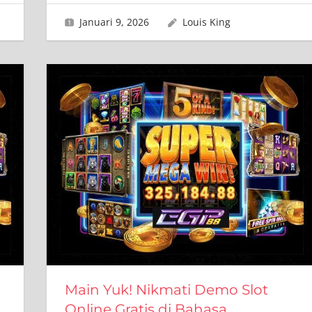
Januari 9, 2026
Louis King
Main Yuk! Nikmati Demo Slot
Online Gratis di Bahasa