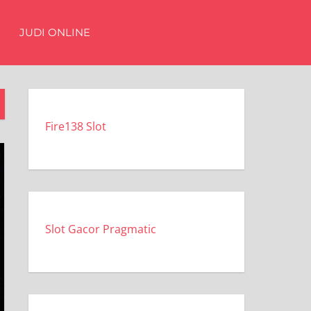
JUDI ONLINE
Fire138 Slot
Slot Gacor Pragmatic