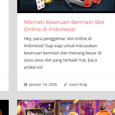
Nikmati Keseruan Bermain Slot
Online di Indonesia!
Hey, para penggemar slot online di
Indonesia! Siap-siap untuk merasakan
keseruan bermain dan menang besar di
situs-situs slot yang terbaik! Yuk, baca
artikel ini!
Januari 14, 2026
Louis King