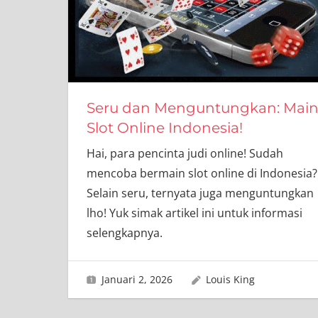
Seru dan Menguntungkan: Mai
Slot Online Indonesia!
Hai, para pencinta judi online! Sudah
mencoba bermain slot online di Indonesia?
Selain seru, ternyata juga menguntungkan
lho! Yuk simak artikel ini untuk informasi
selengkapnya.
Januari 2, 2026
Louis King